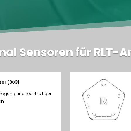
nal Sensoren für RLT-
sor (303)
agung und rechtzeitiger
on.