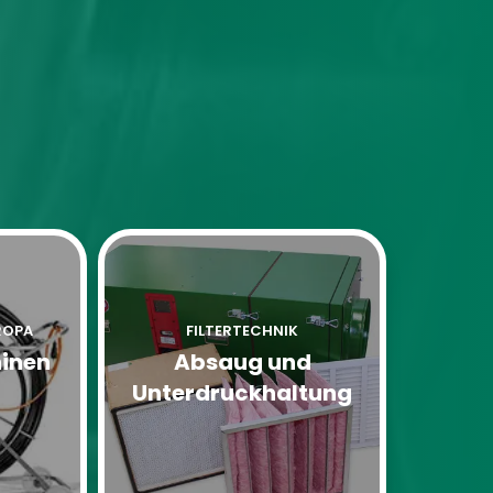
ROPA
FILTERTECHNIK
inen
Absaug und
Unterdruckhaltung