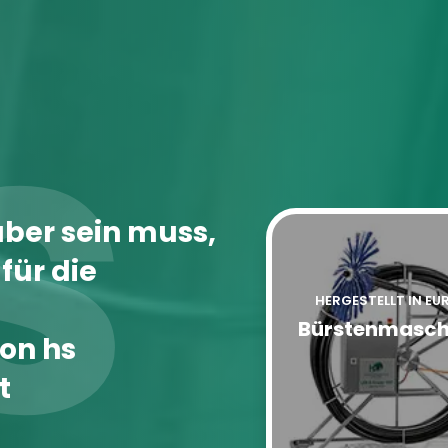
s
uber sein muss,
für die
HERGESTELLT IN EU
Bürstenmasch
on hs
t