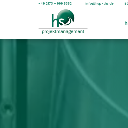
+49 2173 – 999 8382
info@hsp-ths.de
B
h