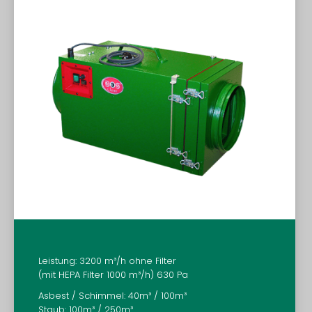
Leistung: 3200 m³/h ohne Filter
(mit HEPA Filter 1000 m³/h) 630 Pa
Asbest / Schimmel: 40m³ / 100m³
Staub: 100m³ / 250m³