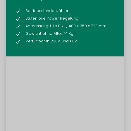
Betriebsstundenzähler
N
Stufenlose Power Regelung
N
Abmessung: (H x B x L) 400 x 350 x 720 mm
N
Gewicht ohne Filter: 14 Kg !!
N
Verfügbar in 230V und 110V
N